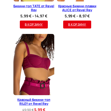
Бикини-топ TATE от Revel
Красные бикини-плавки
Rey
ALICE от Revel Rey
Диапазон
Диапазон
5,99
€
–
14,97
€
5,99
€
–
8,97
€
цен:
цен:
В КОРЗИНУ
В КОРЗИНУ
5,99 €
5,99 €
–
–
14,97 €
8,97 €
Красный бикини-топ
RILEY от Revel Rey
Первоначальная
Текущая
5,99
€
49,90
€