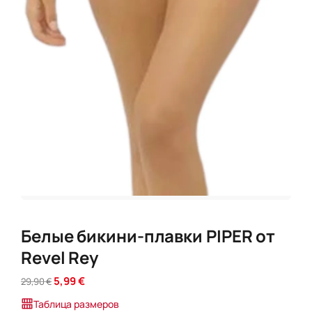
Белые бикини-плавки PIPER от
Revel Rey
П
Т
5,99
€
29,90
€
е
е
Таблица размеров
р
к