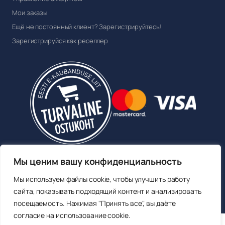
Мои заказы
Ещё не постоянный клиент? Зарегистрируйтесь!
Зарегистрируйся как реселлер
Мы ценим вашу конфиденциальность
Мы используем файлы cookie, чтобы улучшить работу
© 2026 Sokisahtel OÜ. Все права защищены.
сайта, показывать подходящий контент и анализировать
Член Союза электронной коммерции
посещаемость. Нажимая "Принять все", вы даёте
согласие на использование cookie.