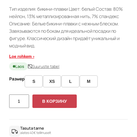
в
у
Тип изделия: бикини-плавки Цвет: белый Состав: 80%
о
щ
нейлон, 13% металлизированная нить, 7% спандекс
н
а
Описание: Белые бикини-плавки с нежным блеском.
а
я
Завязываются по бокам для идеальной посадки по
ч
ц
а
е
фигуре. Классический дизайн придаёт уникальный и
л
н
модный вид.
ь
а
н
:
Loe rohkem ›
а
5
Laos
Suuruste tabel
я
,
ц
9
Размер
S
XS
L
M
е
9
н
а
€
К
с
.
В КОРЗИНУ
о
о
л
с
и
т
а
ч
Tasuta tarne
alates 40€ tellimuselt
в
е