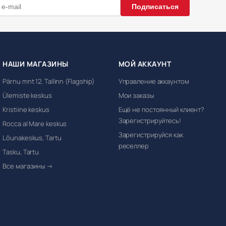
Подписаться
НАШИ МАГАЗИНЫ
МОЙ АККАУНТ
Pärnu mnt 12, Tallinn (Flagship)
Управление аккаунтом
Ülemiste keskus
Мои заказы
Kristiine keskus
Ещё не постоянный клиент?
Зарегистрируйтесь!
Rocca al Mare keskus
Зарегистрируйся как
Lõunakeskus, Tartu
реселлер
Tasku, Tartu
Все магазины →