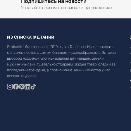
Подпишитесь на новости
Узнавайте первыми о новинках и предложениях.
ИЗ СПИСКА ЖЕЛАНИЙ
Sokisahtel был основан в 2010 году в Таллинне. Идея — создать
магазины носков с самым большим и разнообразным в Эстонии
выбором носочно-чулочных изделий для женщин, детей и
мужчин. Мы сами тщательно отбираем каждый товар, следим за
последними трендами, а соотношение цены и качества у нас
всегда на уровне.