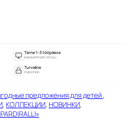
Tarne 1–3 tööpäeva
pakiautomaati või koju
Turvaline
maksmine
годные предложения для детей
, 
И
, 
КОЛЛЕКЦИИ
, 
НОВИНКИ
, 
PARDIRALLI»