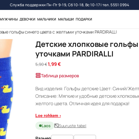
Служба поддержки Пн-Пт 9-19, Сб 10-18, Вс 10-17 | тел. 5551 0994
МУЖЧИНЫ
ДЕВОЧКИ
МАЛЬЧИКИ
МАЛЫШИ
ПОДАРКИ
овые гольфы синего цвета с желтыми уточками PARDIRALLI
Детские хлопковые гольфы
уточками PARDIRALLI
П
Т
1,99
€
5,90
€
е
е
Таблица размеров
р
к
в
у
Вид изделия: Гольфы детские Цвет: Синий/Желт
о
щ
Описание: Мягкие и удобные детские хлопковы
н
а
а
я
желтого цвета. Отличная идея для подарка!
ч
ц
а
е
Loe rohkem ›
л
н
Laos
Suuruste tabel
ь
а
н
:
Размер