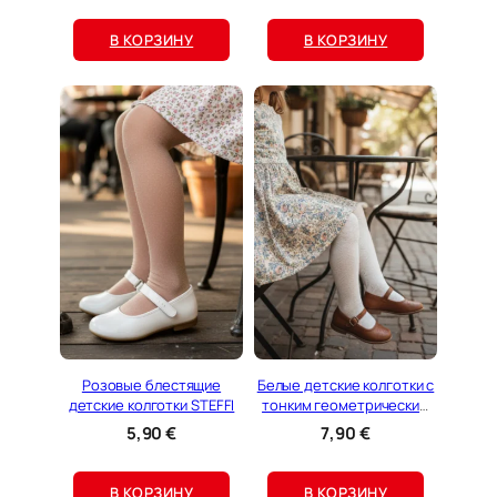
В КОРЗИНУ
В КОРЗИНУ
Розовые блестящие
Белые детские колготки с
детские колготки STEFFI
тонким геометрическим
узором YAP
5,90
€
7,90
€
В КОРЗИНУ
В КОРЗИНУ