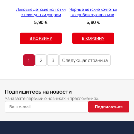
Лиловые детские колготки
Чёрные детские колготки
с текстурным узором
в серебристую крапинку
TAYLOR
NIRA
5,90
€
5,90
€
В КОРЗИНУ
В КОРЗИНУ
1
2
3
Следующая страница
Подпишитесь на новости
Узнавайте первыми о новинках и предложениях.
Подписаться