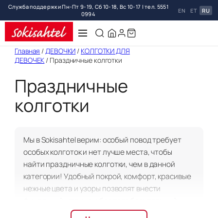
Служба поддержки Пн-Пт 9-19, Сб 10-18, Вс 10-17 | тел. 5551
EN
ET
RU
0994
Перейти
Главная
/
ДЕВОЧКИ
/
КОЛГОТКИ ДЛЯ
ДЕВОЧЕК
/ Праздничные колготки
к
содержимому
Праздничные
колготки
Мы в Sokisahtel верим: особый повод требует
особых колготок и нет лучше места, чтобы
найти праздничные колготки, чем в данной
категории! Удобный покрой, комфорт, красивые
нежные цвета и узоры позволят внести
финальный штрих в и без того безупречный
образ.