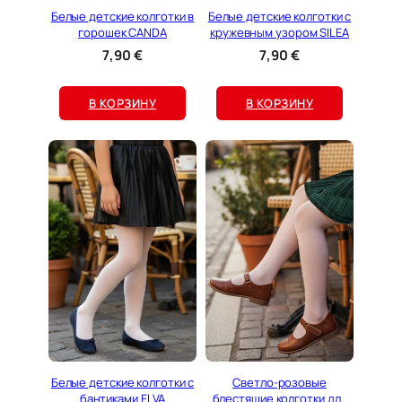
а
Белые детские колготки в
Белые детские колготки с
в
горошек CANDA
кружевным узором SILEA
н
7,90
€
7,90
€
и
е
В КОРЗИНУ
В КОРЗИНУ
Белые детские колготки с
Светло-розовые
бантиками ELVA
блестящие колготки для