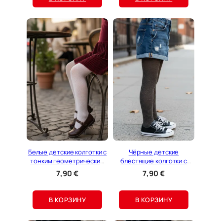
Белые детские колготки с
Чёрные детские
тонким геометрическим
блестящие колготки с
узором TITA
ромбовидным узором ELY
7,90
€
7,90
€
В КОРЗИНУ
В КОРЗИНУ