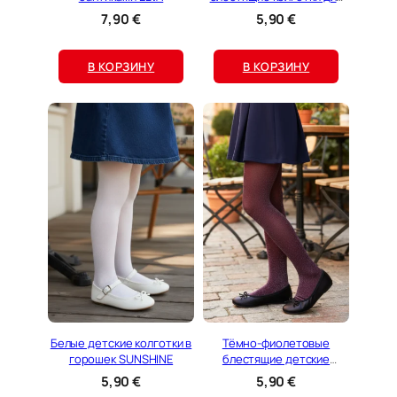
детей STEFFI
7,90
€
5,90
€
В КОРЗИНУ
В КОРЗИНУ
Белые детские колготки в
Тёмно-фиолетовые
горошек SUNSHINE
блестящие детские
колготки EVAMC
5,90
€
5,90
€