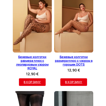
I
T
A
3
D
Бежевые колготки
Бежевые колготки
размера плюс с
размера плюс с узором в
леопардовым узором
горошек DOTS
ROYAL
12,90
€
12,90
€
В КОРЗИНУ
В КОРЗИНУ