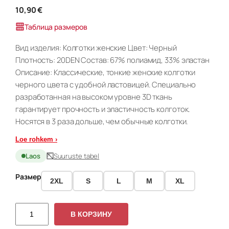
10,90
€
Таблица размеров
Вид изделия: Колготки женские Цвет: Черный
Плотность: 20DEN Состав: 67% полиамид, 33% эластан
Описание: Классические, тонкие женские колготки
черного цвета с удобной ластовицей. Специально
разработанная на высоком уровне 3D ткань
гарантирует прочность и эластичность колготок.
Носятся в 3 раза дольше, чем обычные колготки.
Loe rohkem ›
Laos
Suuruste tabel
Размер
2XL
S
L
M
XL
К
В КОРЗИНУ
о