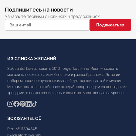
Подпишитесь на новости
Узнавайте первыми о новинках и предложениях.
Подписаться
ИЗ СПИСКА ЖЕЛАНИЙ
Sokisahtel был основан в 2010 году в Таллинне. Идея — создать
магазины носков с самым большим и разнообразным в Эстонии
выбором носочно-чулочных изделий для женщин, детей и мужчин.
Мы сами тщательно отбираем каждый товар, следим за последними
трендами, а соотношение цены и качества у нас всегда на уровне.
SOKISAHTEL OÜ
Рег. № 11894845
KMKR EE101348962