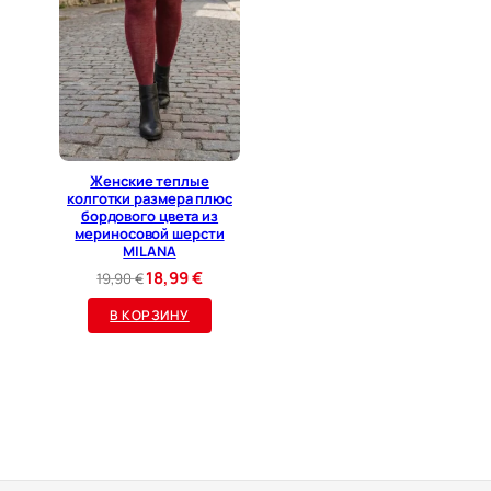
Женские теплые
колготки размера плюс
бордового цвета из
мериносовой шерсти
MILANA
Первоначальная
Текущая
18,99
€
19,90
€
цена
цена:
В КОРЗИНУ
составляла
18,99 €.
19,90 €.