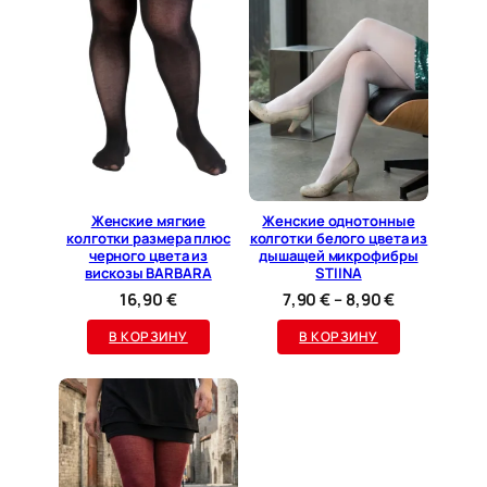
Женские мягкие
Женские однотонные
колготки размера плюс
колготки белого цвета из
черного цвета из
дышащей микрофибры
вискозы BARBARA
STIINA
Диапазон
16,90
€
7,90
€
–
8,90
€
цен:
В КОРЗИНУ
В КОРЗИНУ
7,90 €
–
8,90 €