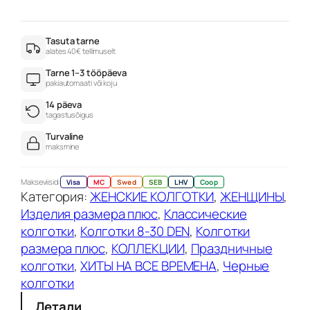
л
и
ч
Tasuta tarne
alates 40€ tellimuselt
е
Tarne 1–3 tööpäeva
с
pakiautomaati või koju
т
14 päeva
в
tagastusõigus
о
Turvaline
т
maksmine
о
в
Makseviisid:
Visa
MC
Swed
SEB
LHV
Coop
Категория:
ЖЕНСКИЕ КОЛГОТКИ
, 
ЖЕНЩИНЫ
, 
а
Изделия размера плюс
, 
Классические
р
колготки
, 
Колготки 8-30 DEN
, 
Колготки
а
размера плюс
, 
КОЛЛЕКЦИИ
, 
Праздничные
К
колготки
, 
ХИТЫ НА ВСЕ ВРЕМЕНА
, 
Черные
о
колготки
л
г
Детали