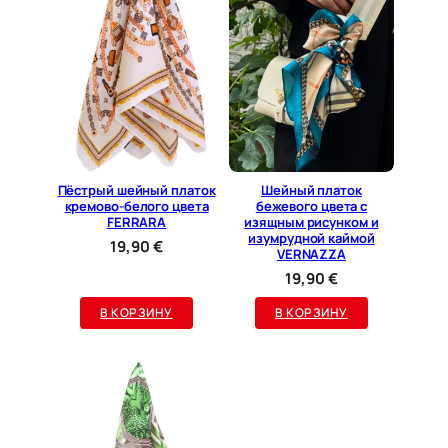
и
в
и
н
т
а
ж
н
Пёстрый шейный платок
Шейный платок
ы
кремово-белого цвета
бежевого цвета с
FERRARA
изящным рисунком и
м
изумрудной каймой
19,90
€
у
VERNAZZA
з
19,90
€
о
В КОРЗИНУ
В КОРЗИНУ
р
о
м
V
E