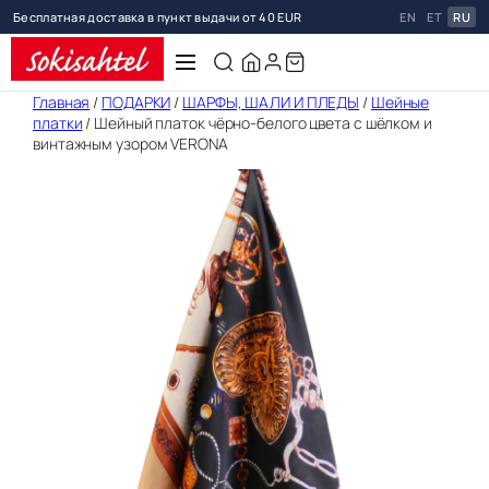
Бесплатная доставка в пункт выдачи от 40 EUR
EN
ET
RU
Перейти
Главная
/
ПОДАРКИ
/
ШАРФЫ, ШАЛИ И ПЛЕДЫ
/
Шейные
платки
/ Шейный платок чёрно-белого цвета с шёлком и
к
винтажным узором VERONA
содержимому