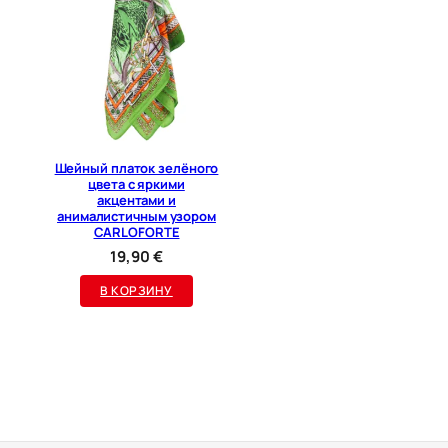
R
O
N
A
Шейный платок зелёного
цвета с яркими
акцентами и
анималистичным узором
CARLOFORTE
19,90
€
В КОРЗИНУ