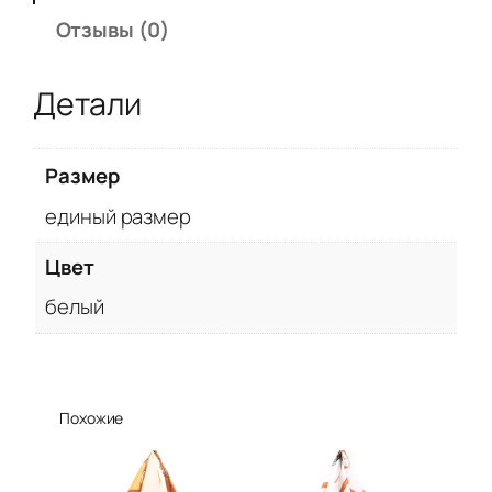
е
Отзывы (0)
й
н
Детали
ы
й
п
Размер
л
единый размер
а
т
Цвет
о
к
белый
ч
ё
р
н
Похожие
о
-