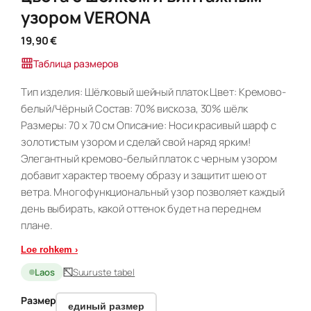
узором VERONA
19,90
€
Таблица размеров
Тип изделия: Шёлковый шейный платок Цвет: Кремово-
белый/Чёрный Состав: 70% вискоза, 30% шёлк
Размеры: 70 x 70 см Описание: Носи красивый шарф с
золотистым узором и сделай свой наряд ярким!
Элегантный кремово-белый платок с черным узором
добавит характер твоему образу и защитит шею от
ветра. Многофункциональный узор позволяет каждый
день выбирать, какой оттенок будет на переднем
плане.
Loe rohkem ›
Laos
Suuruste tabel
Размер
единый размер