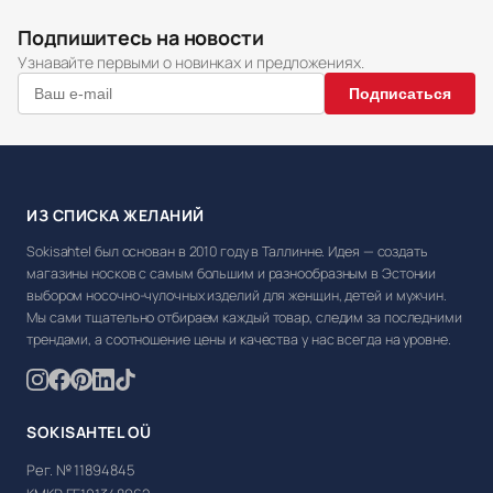
Подпишитесь на новости
Узнавайте первыми о новинках и предложениях.
Подписаться
ИЗ СПИСКА ЖЕЛАНИЙ
Sokisahtel был основан в 2010 году в Таллинне. Идея — создать
магазины носков с самым большим и разнообразным в Эстонии
выбором носочно-чулочных изделий для женщин, детей и мужчин.
Мы сами тщательно отбираем каждый товар, следим за последними
трендами, а соотношение цены и качества у нас всегда на уровне.
SOKISAHTEL OÜ
Рег. № 11894845