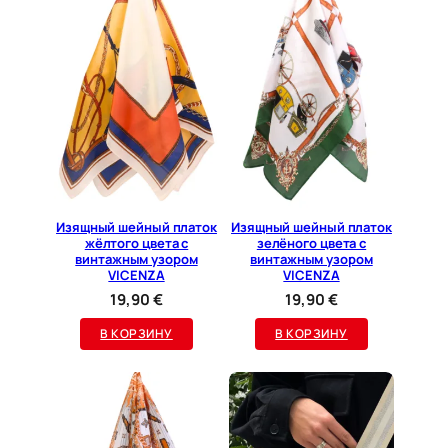
б
е
л
о
г
о
ц
в
е
т
Изящный шейный платок
Изящный шейный платок
жёлтого цвета с
зелёного цвета с
а
винтажным узором
винтажным узором
с
VICENZA
VICENZA
ш
19,90
€
19,90
€
ё
В КОРЗИНУ
В КОРЗИНУ
л
к
о
м