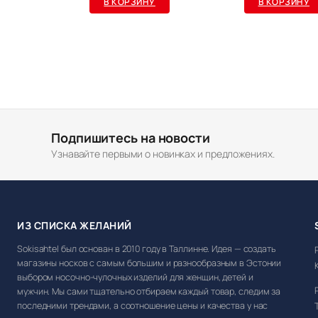
В КОРЗИНУ
В КОРЗИНУ
Подпишитесь на новости
Узнавайте первыми о новинках и предложениях.
ИЗ СПИСКА ЖЕЛАНИЙ
Sokisahtel был основан в 2010 году в Таллинне. Идея — создать
магазины носков с самым большим и разнообразным в Эстонии
выбором носочно-чулочных изделий для женщин, детей и
мужчин. Мы сами тщательно отбираем каждый товар, следим за
последними трендами, а соотношение цены и качества у нас