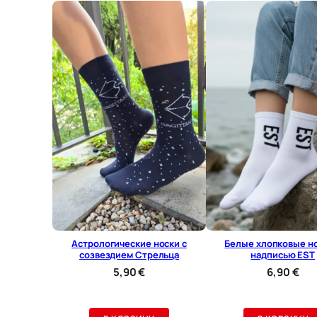
Астрологические носки с
Белые хлопковые но
созвездием Стрельца
надписью EST
5,90
€
6,90
€