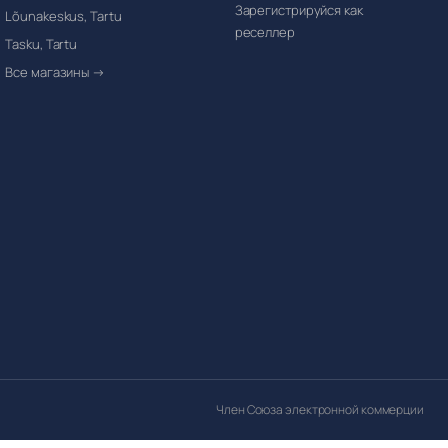
Зарегистрируйся как
Lõunakeskus, Tartu
реселлер
Tasku, Tartu
Все магазины →
Член Союза электронной коммерции