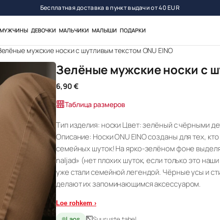
Бесплатная доставка в пункт выдачи от 40 EUR
МУЖЧИНЫ
ДЕВОЧКИ
МАЛЬЧИКИ
МАЛЫШИ
ПОДАРКИ
Зелёные мужские носки с шутливым текстом ONU EINO
Зелёные мужские носки с 
6,90
€
Таблица размеров
Тип изделия: носки Цвет: зелёный с чёрными д
Описание: Носки ONU EINO созданы для тех, кт
семейных шуток! На ярко-зелёном фоне выделяется 
naljad» (нет плохих шуток, если только это наш
уже стали семейной легендой. Чёрные усы и ст
делают их запоминающимся аксессуаром.
Loe rohkem ›
Laos
Suuruste tabel