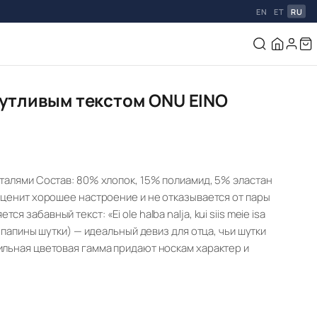
EN
ET
RU
шутливым текстом ONU EINO
еталями Состав: 80% хлопок, 15% полиамид, 5% эластан
о ценит хорошее настроение и не отказывается от пары
забавный текст: «Ei ole halba nalja, kui siis meie isa
и папины шутки) — идеальный девиз для отца, чьи шутки
ильная цветовая гамма придают носкам характер и