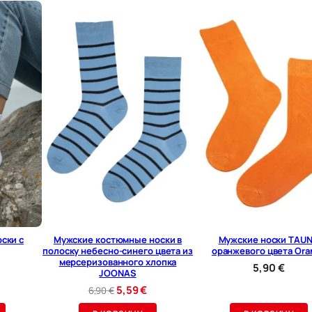
ж
с
к
и
е
н
о
с
к
и
с
ски с
Мужские костюмные носки в
Мужские носки TAU
ш
полоску небесно-синего цвета из
оранжевого цвета Ora
мерсеризованного хлопка
5,90
€
у
JOONAS
т
Первоначальная
Текущая
5,59
€
6,90
€
цена
цена: