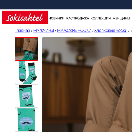
НОВИНКИ
РАСПРОДАЖА
КОЛЛЕКЦИИ
ЖЕНЩИНЫ
Перейти
Главная
/
МУЖЧИНЫ
/
МУЖСКИЕ НОСКИ
/
Хлопковые носки
/ 
к
содержимому