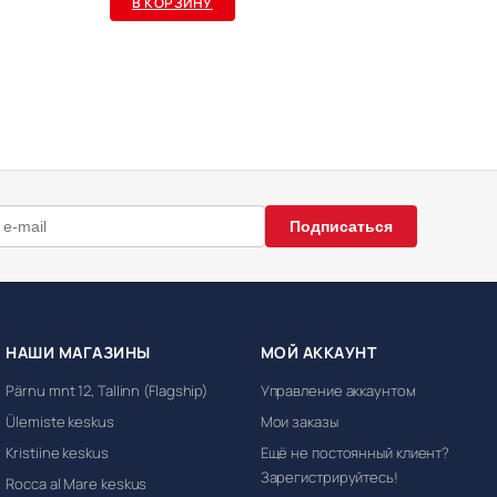
В КОРЗИНУ
Подписаться
НАШИ МАГАЗИНЫ
МОЙ АККАУНТ
Pärnu mnt 12, Tallinn (Flagship)
Управление аккаунтом
Ülemiste keskus
Мои заказы
Kristiine keskus
Ещё не постоянный клиент?
Зарегистрируйтесь!
Rocca al Mare keskus