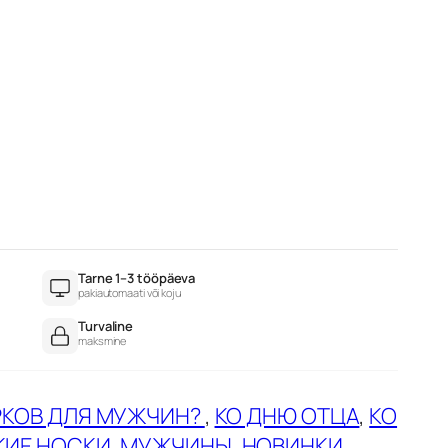
Tarne 1–3 tööpäeva
pakiautomaati või koju
Turvaline
maksmine
РКОВ ДЛЯ МУЖЧИН?
, 
КО ДНЮ ОТЦА
, 
КО
ИЕ НОСКИ
, 
МУЖЧИНЫ
, 
НОВИНКИ
, 