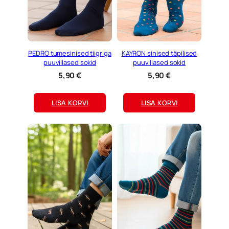
PEDRO tumesinised tiigriga
KAYRON sinised täpilised
puuvillased sokid
puuvillased sokid
5,90
€
5,90
€
LISA KORVI
LISA KORVI