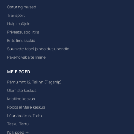
Ostutingimused
Transport
Hulgimüüjale
Privaatsuspoliitika
Eritellimussokid
Suuruste tabel ja hooldusjuhendid
Pakendivaba tellimine
MEIE POED
Pärnu mnt 12, Tallinn (Flagship)
Ülemiste keskus
Kristiine keskus
Rocca al Mare keskus
Lõunakeskus, Tartu
Tasku, Tartu
Kõik poed →