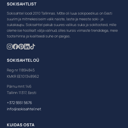
SOKISAHTLIST
Sokisahtel loodi 2010 Tallinnas. Mõte oli luua sokipoed kus on Eesti
suurim ja mitmekesiseim valik naiste, laste ja meeste soki- ja
sukakaupu. Sokisahtel pakub suures valikus suka ja sokitooteid, mille
oleme ise hoolikalt välja valinud, olles kursis viimaste trendidega, meie
toote hinna ja kvaliteedi suhe on paigas.
SOKISAHTEL OÜ
Reg nr 11894845
KMKR EE101348962
Pärnu mnt 146
Tallinn 11317, Eesti
+372 5551 5676
info@sokisahtel.net
KUIDAS OSTA