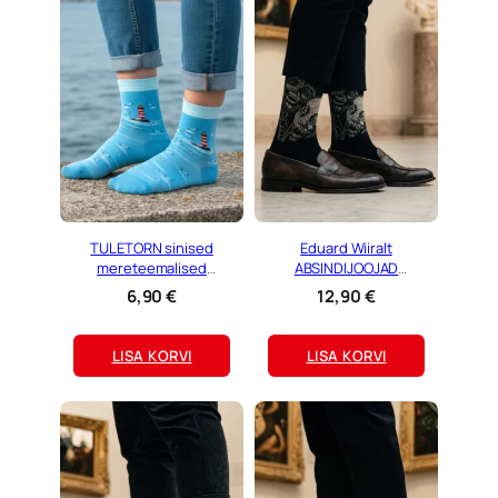
TULETORN sinised
Eduard Wiiralt
mereteemalised
ABSINDIJOOJAD
puuvillased sokid
puuvillased kunstisokid
6,90
€
12,90
€
LISA KORVI
LISA KORVI