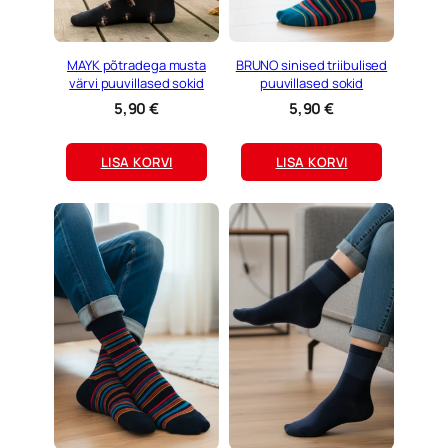
MAYK põtradega musta
BRUNO sinised triibulised
värvi puuvillased sokid
puuvillased sokid
5,90
€
5,90
€
LISA KORVI
LISA KORVI