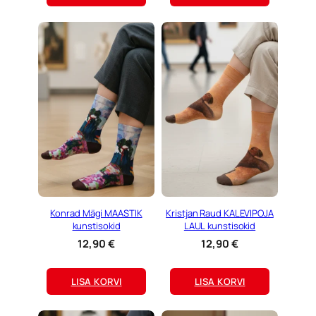
paned ühesugused kaladega sokid jalga või
erinevad. Meeste sokimaailm on tänapäeval vaba
ja värviline. Tõeline revolutsioon.
Kingiideed meestele – meeste sokkide
kingipakid
Kingitused meestele
– et sa ei peaks pead
vaevama ja keerutama sokke käes, siis kingipakke
me oleme valmis ka teinud. Kingitus mehele,
meresõbrale, kalamehele, spordisõbrale jne.
7
päeva kingipakid
on hea kaasa võtta suuremale
Konrad Mägi MAASTIK
Kristjan Raud KALEVIPOJA
sünnipäevale ka. Või kui meie valikus tahad ikka
kunstisokid
LAUL kunstisokid
midagi muuta – saad kingipaki ise kombineerida.
12,90
€
12,90
€
Mugavussokid meestele?
LISA KORVI
LISA KORVI
Mugavussokkide valik on väga oluline, on mehi