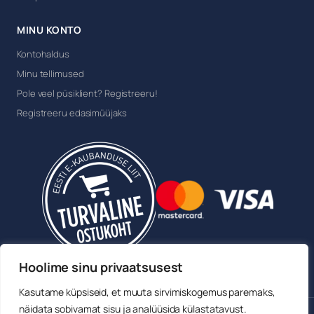
MINU KONTO
Kontohaldus
Minu tellimused
Pole veel püsiklient? Registreeru!
Registreeru edasimüüjaks
Hoolime sinu privaatsusest
Kasutame küpsiseid, et muuta sirvimiskogemus paremaks,
näidata sobivamat sisu ja analüüsida külastatavust.