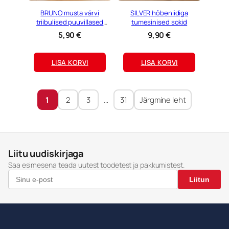
BRUNO musta värvi
SILVER hõbeniidiga
triibulised puuvillased
tumesinised sokid
sokid
5,90
€
9,90
€
LISA KORVI
LISA KORVI
1
2
3
…
31
Järgmine leht
Liitu uudiskirjaga
Saa esimesena teada uutest toodetest ja pakkumistest.
Liitun