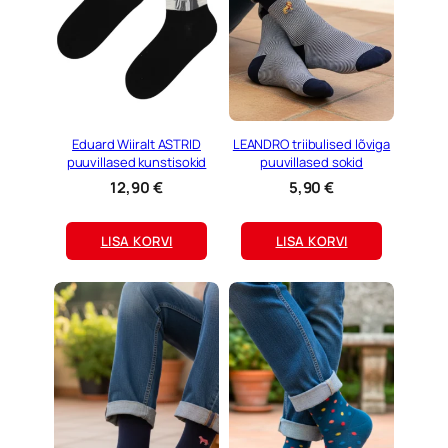
Eduard Wiiralt ASTRID
LEANDRO triibulised lõviga
puuvillased kunstisokid
puuvillased sokid
12,90
€
5,90
€
LISA KORVI
LISA KORVI