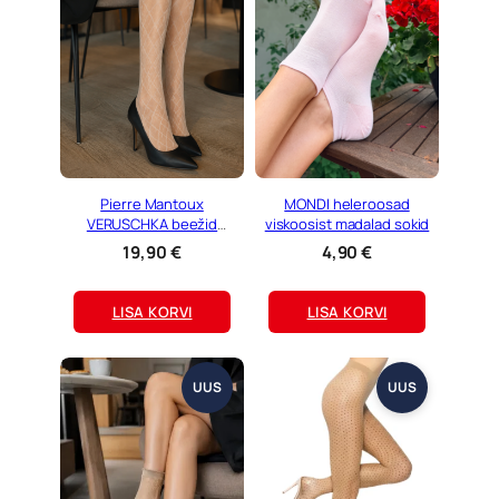
Pierre Mantoux
MONDI heleroosad
VERUSCHKA beežid
viskoosist madalad sokid
rombimustriga sukkpüksid
19,90
€
4,90
€
LISA KORVI
LISA KORVI
UUS
UUS