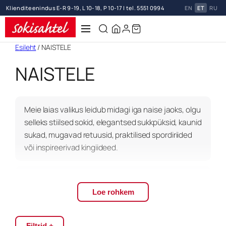
Klienditeenindus E-R 9-19, L 10-18, P 10-17 | tel. 5551 0994
EN
ET
RU
Liigu
Esileht
/ NAISTELE
sisu
NAISTELE
juurde
Meie laias valikus leidub midagi iga naise jaoks, olgu
selleks stiilsed sokid, elegantsed sukkpüksid, kaunid
sukad, mugavad retuusid, praktilised spordiriided
või inspireerivad kingiideed.
Avasta lai valik stiilseid naiste sokke, mis tagavad
mugavuse, sooja ning suurepärase väljanägemise.
Loe rohkem
Meie sokid on valmistatud kvaliteetsetest
materjalidest ning pakuvad mitmekesiseid valikuid
Filtrid +