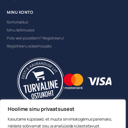
MINU KONTO
Kontohaldus
Minu tellimused
Pole veel püsiklient? Registreeru!
Registreeru edasimüüjaks
Hoolime sinu privaatsusest
Kasutame küpsiseid, et muuta sirvimiskogemus paremaks,
näidata sobivamat sisu ja analüüsida külastatavust.