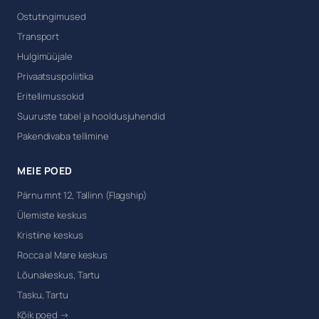
Ostutingimused
Transport
Hulgimüüjale
Privaatsuspoliitika
Eritellimussokid
Suuruste tabel ja hooldusjuhendid
Pakendivaba tellimine
MEIE POED
Pärnu mnt 12, Tallinn (Flagship)
Ülemiste keskus
Kristiine keskus
Rocca al Mare keskus
Lõunakeskus, Tartu
Tasku, Tartu
Kõik poed →