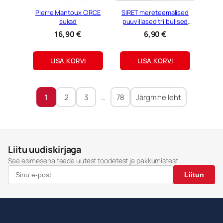
0
9
Pierre Mantoux CIRCE
SIRET mereteemalised
9
sukad
puuvillased triibulised
€
põlvikud
16,90
€
6,90
€
.
€
.
LISA KORVI
LISA KORVI
1
2
3
…
78
Järgmine leht
Liitu uudiskirjaga
Saa esimesena teada uutest toodetest ja pakkumistest.
Liitun