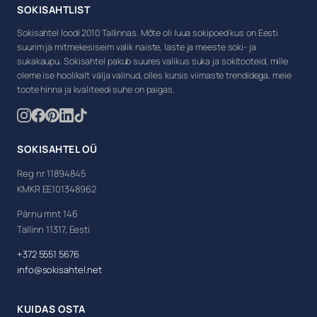
SOKISAHTLIST
Sokisahtel loodi 2010 Tallinnas. Mõte oli luua sokipoed kus on Eesti
suurim ja mitmekesiseim valik naiste, laste ja meeste soki- ja
sukakaupu. Sokisahtel pakub suures valikus suka ja sokitooteid, mille
oleme ise hoolikalt välja valinud, olles kursis viimaste trendidega, meie
toote hinna ja kvaliteedi suhe on paigas.
SOKISAHTEL OÜ
Reg nr 11894845
KMKR EE101348962
Pärnu mnt 146
Tallinn 11317, Eesti
+372 5551 5676
info@sokisahtel.net
KUIDAS OSTA