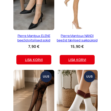
Pierre Mantoux ELENE
Pierre Mantoux NANDI
beežid pitsilised sokid
beežid täpilised sukkpüksid
7,90
€
15,90
€
LISA KORVI
LISA KORVI
UUS
UUS