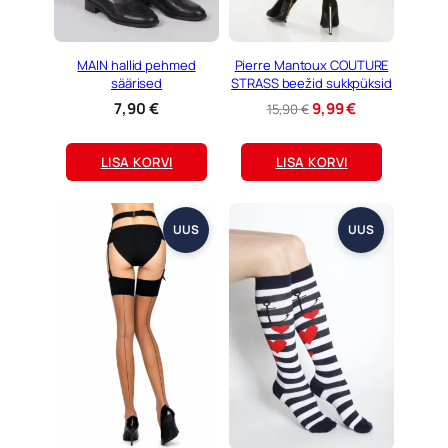
MAIN hallid pehmed
Pierre Mantoux COUTURE
säärised
STRASS beežid sukkpüksid
A
P
7,90
€
9,99
€
15,90
€
l
r
g
a
LISA KORVI
LISA KORVI
n
e
e
g
h
u
UUS
UUS
i
n
n
e
d
h
o
i
l
n
i
d
:
o
1
n
5
:
,
9
9
,