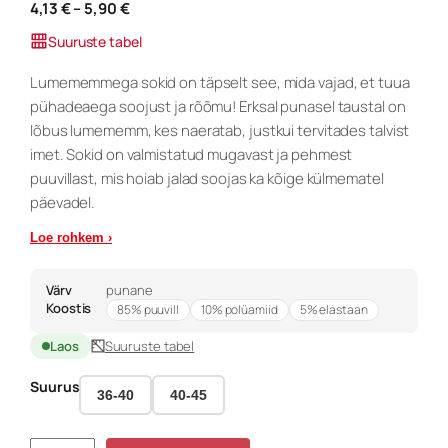
H
4,13
€
–
5,90
€
i
Suuruste tabel
n
n
Lumememmega sokid on täpselt see, mida vajad, et tuua
a
pühadeaega soojust ja rõõmu! Erksal punasel taustal on
v
lõbus lumememm, kes naeratab, justkui tervitades talvist
a
imet. Sokid on valmistatud mugavast ja pehmest
h
e
puuvillast, mis hoiab jalad soojas ka kõige külmematel
m
päevadel.
i
k
Loe rohkem ›
:
4
Värv
punane
,
Koostis
85% puuvill
10% polüamiid
5% elastaan
1
3
Laos
Suuruste tabel
€
Suurus
36-40
40-45
k
u