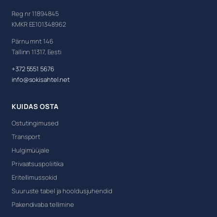
Reg nr 11894845
KMKR EE101348962
Pärnu mnt 146
Tallinn 11317, Eesti
+372 5551 5676
info@sokisahtel.net
KUIDAS OSTA
Ostutingimused
Transport
Hulgimüüjale
Privaatsuspoliitika
Eritellimussokid
Suuruste tabel ja hooldusjuhendid
Pakendivaba tellimine