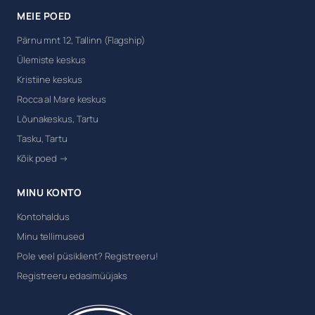
MEIE POED
Pärnu mnt 12, Tallinn (Flagship)
Ülemiste keskus
Kristiine keskus
Rocca al Mare keskus
Lõunakeskus, Tartu
Tasku, Tartu
Kõik poed →
MINU KONTO
Kontohaldus
Minu tellimused
Pole veel püsiklient? Registreeru!
Registreeru edasimüüjaks