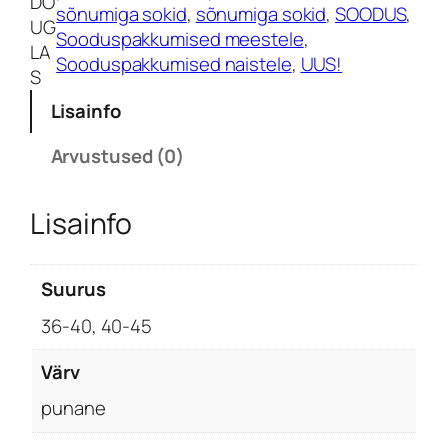
DO
m
sõnumiga sokid
, 
sõnumiga sokid
, 
SOODUS
, 
UG
e
Sooduspakkumised meestele
, 
LA
m
Sooduspakkumised naistele
, 
UUS!
S
m
e
Lisainfo
g
a
Arvustused (0)
j
õ
Lisainfo
u
l
u
Suurus
s
36-40, 40-45
o
k
Värv
i
d
punane
k