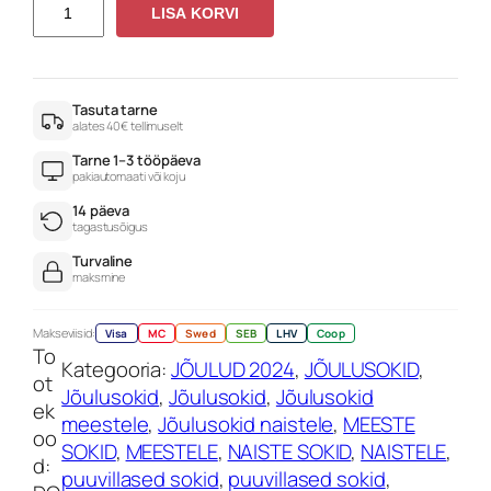
D
n
LISA KORVI
i
O
5
U
,
G
9
L
Tasuta tarne
0
alates 40€ tellimuselt
A
Tarne 1–3 tööpäeva
€
S
pakiautomaati või koju
p
14 päeva
u
tagastusõigus
n
Turvaline
a
maksmine
s
e
Makseviisid:
Visa
MC
Swed
SEB
LHV
Coop
To
d
Kategooria:
JÕULUD 2024
, 
JÕULUSOKID
, 
ot
l
Jõulusokid
, 
Jõulusokid
, 
Jõulusokid
ek
u
meestele
, 
Jõulusokid naistele
, 
MEESTE
oo
m
SOKID
, 
MEESTELE
, 
NAISTE SOKID
, 
NAISTELE
, 
d:
e
puuvillased sokid
, 
puuvillased sokid
, 