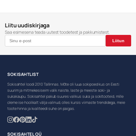
Liitu uudiskirjaga
Saa esimesena teada uutest toodetest ja pakkumistest.
Liitun
SOKISAHTLIST
Sokisahtel loodi 2010 Tallinnas. Mõte oli luua sokipoed kus on Eesti
suurim ja mitmekesiseim valik naiste, laste ja meeste soki- ja
sukakaupu. Sokisahtel pakub suures valikus suka ja sokitooteid, mille
oleme ise hoolikalt välja valinud, olles kursis viimaste trendidega, meie
toote hinna ja kvaliteedi suhe on paigas.
SOKISAHTEL OÜ