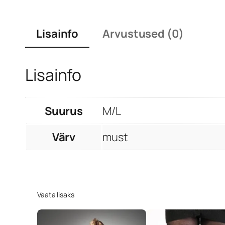
Lisainfo
Arvustused (0)
Lisainfo
Suurus
M/L
Värv
must
Vaata lisaks