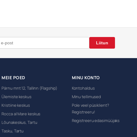
Liitun
MEIE POED
MINU KONTO
Pärnu mnt 12, Tallinn (Flagship)
Kontohaldus
Ülemiste keskus
Minu tellimused
Kristiine keskus
Pole veel püsiklient?
Registreeru!
Rocca al Mare keskus
Registreeru edasimüüjaks
Lõunakeskus, Tartu
Tasku, Tartu