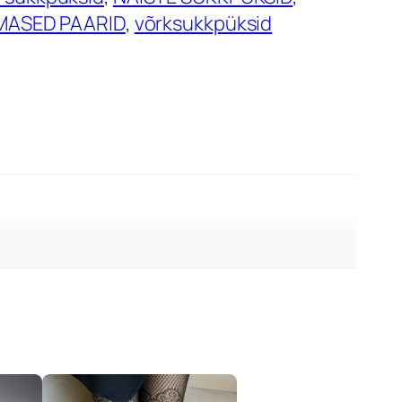
IMASED PAARID
, 
võrksukkpüksid