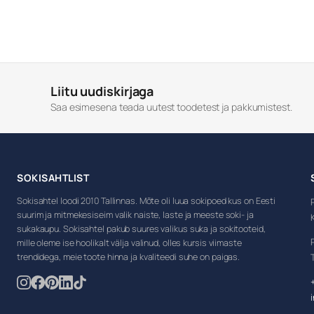
Liitu uudiskirjaga
Saa esimesena teada uutest toodetest ja pakkumistest.
SOKISAHTLIST
Sokisahtel loodi 2010 Tallinnas. Mõte oli luua sokipoed kus on Eesti
suurim ja mitmekesiseim valik naiste, laste ja meeste soki- ja
sukakaupu. Sokisahtel pakub suures valikus suka ja sokitooteid,
mille oleme ise hoolikalt välja valinud, olles kursis viimaste
trendidega, meie toote hinna ja kvaliteedi suhe on paigas.
T