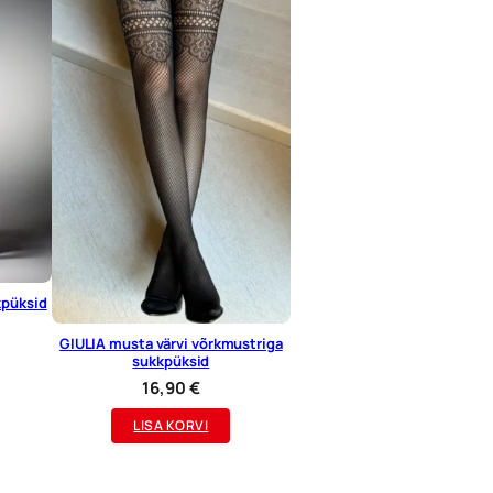
kpüksid
GIULIA musta värvi võrkmustriga
sukkpüksid
16,90
€
LISA KORVI