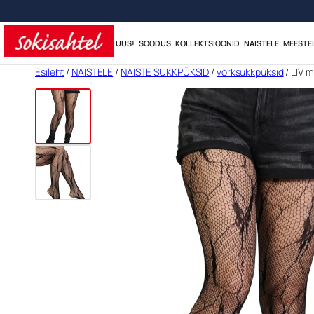
UUS!
SOODUS
KOLLEKTSIOONID
NAISTELE
MEESTE
Liigu
Esileht
/
NAISTELE
/
NAISTE SUKKPÜKSID
/
võrksukkpüksid
/ LIV 
sisu
juurde