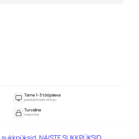
Tarne 1–3 tööpäeva
pakiautomaati või koju
Turvaline
maksmine
 sukkpüksid
, 
NAISTE SUKKPÜKSID
, 