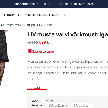
Sooduskupong uudiskirja tellimisel
LE
TÜDRUKUTELE
POISTELE
BEEBIDELE
KINGITUSED
musta värvi võrkmustriga sukkpüksid
LIV musta värvi võrkmustrig
A
P
7,99
€
10,90
€
l
r
Suuruste tabel
g
a
n
e
Musta värvi põneva mustriga võrksukkpüksid on mängul
e
g
on romantiline muster liblikatega, mis loovad naise
h
u
i
n
stiilidega. Kanna pidulikult üritusel või kombineer
n
e
omapära.
d
h
o
i
Loe rohkem ›
l
n
i
d
Värv
must
:
o
Koostis
90% polüamiid
10% elastaan
1
n