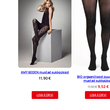
AMY 60DEN mustad sukkpüksid
BIO orgaanilisest puu
11,90
€
mustad sukkpüks
Algne
9,52
€
11,90
€
hind
LISA KORVI
LISA KORVI
oli:
11,90 €