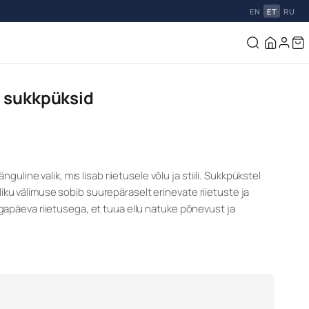
EN
ET
RU
a sukkpüksid
ine valik, mis lisab riietusele võlu ja stiili. Sukkpükstel
liku välimuse sobib suurepäraselt erinevate riietuste ja
i igapäeva riietusega, et tuua ellu natuke põnevust ja