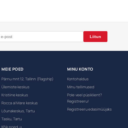
Liitun
MEIE POED
MINU KONTO
Pärnu mnt 12, Tallinn (Flagship)
Kontohaldus
Ülemiste keskus
Minu tellimused
Kristiine keskus
Pole veel püsiklient?
Registreeru!
Rocca al Mare keskus
Registreeru edasimüüjaks
Lõunakeskus, Tartu
Tasku, Tartu
Kõik poed →