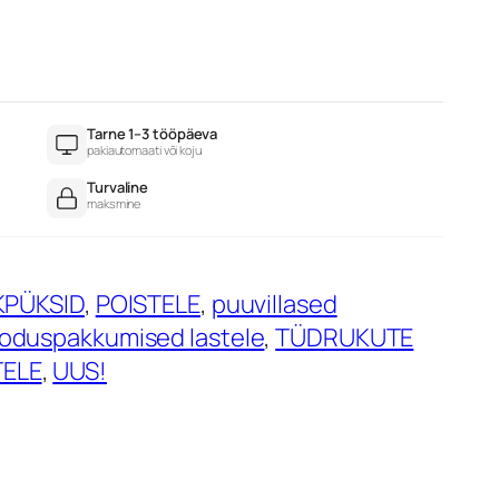
Tarne 1–3 tööpäeva
pakiautomaati või koju
Turvaline
maksmine
KPÜKSID
, 
POISTELE
, 
puuvillased
oduspakkumised lastele
, 
TÜDRUKUTE
ELE
, 
UUS!