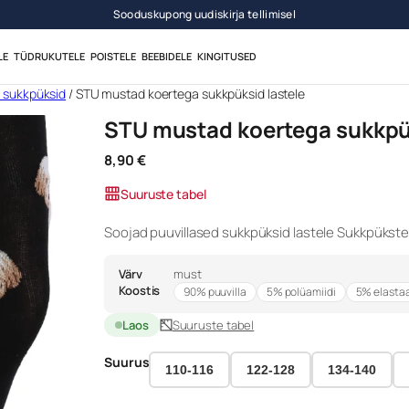
Sooduskupong uudiskirja tellimisel
LE
TÜDRUKUTELE
POISTELE
BEEBIDELE
KINGITUSED
d sukkpüksid
/ STU mustad koertega sukkpüksid lastele
STU mustad koertega sukkpük
8,90
€
Suuruste tabel
Soojad puuvillased sukkpüksid lastele Sukkpükste
Värv
must
Koostis
90% puuvilla
5% polüamiidi
5% elasta
Laos
Suuruste tabel
Suurus
110-116
122-128
134-140