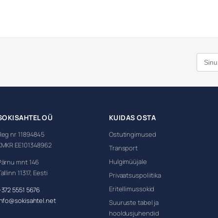
SOKISAHTEL OÜ
KUIDAS OSTA
Reg nr 11894845
Ostutingimused
KMKR EE101348962
Transport
Hulgimüüjale
Pärnu mnt 146
allinn 11317, Eesti
Privaatsuspoliitika
Eritellimussokid
+372 5551 5676
info@sokisahtel.net
Suuruste tabel ja
hooldusjuhendid