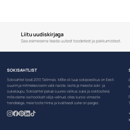
Liitu uudiskirjaga
Saa esimesena teada uutest toodetest ja pakkumistest.
SOKISAHTLIST
Sokisahtel loodi 2010 Tallinnas. Mõte oli luua sokipoed kus on Eesti
suurim ja mitmekesiseim valik naiste, laste ja meeste soki- ja
sukakaupu. Sokisahtel pakub suures valikus suka ja sokitooteid,
mille oleme ise hoolikalt välja valinud, olles kursis viimaste
trendidega, meie toote hinna ja kvaliteedi suhe on paigas.
T