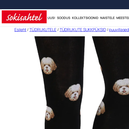
UUS!
SOODUS
KOLLEKTSIOONID
NAISTELE
MEESTE
Liigu
Esileht
/
TÜDRUKUTELE
/
TÜDRUKUTE SUKKPÜKSID
/
puuvillase
sisu
juurde