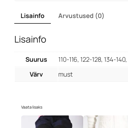
Lisainfo
Arvustused (0)
Lisainfo
Suurus
110-116, 122-128, 134-140
Värv
must
Vaata lisaks