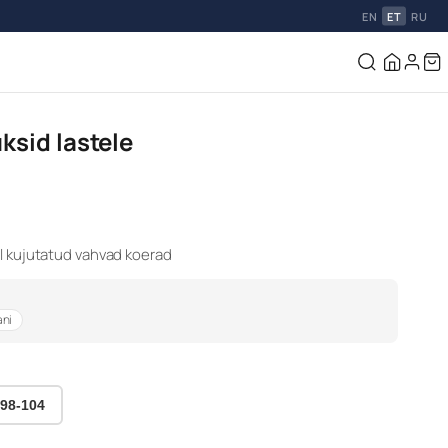
EN
ET
RU
sid lastele
l kujutatud vahvad koerad
ani
98-104